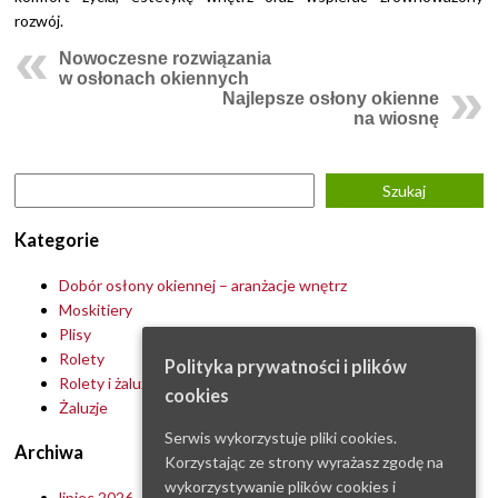
rozwój.
Nowoczesne rozwiązania
w osłonach okiennych
Najlepsze osłony okienne
na wiosnę
Kategorie
Dobór osłony okiennej – aranżacje wnętrz
Moskitiery
Plisy
Rolety
Polityka prywatności i plików
Rolety i żaluzje – porady
cookies
Żaluzje
Serwis wykorzystuje pliki cookies.
Archiwa
Korzystając ze strony wyrażasz zgodę na
wykorzystywanie plików cookies i
lipiec 2026