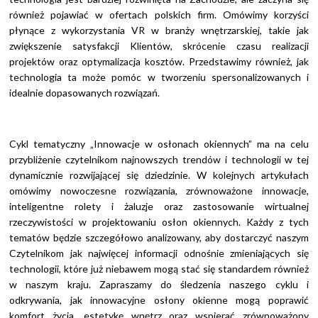
również pojawiać w ofertach polskich firm. Omówimy korzyści
płynące z wykorzystania VR w branży wnętrzarskiej, takie jak
zwiększenie satysfakcji Klientów, skrócenie czasu realizacji
projektów oraz optymalizacja kosztów. Przedstawimy również, jak
technologia ta może pomóc w tworzeniu spersonalizowanych i
idealnie dopasowanych rozwiązań.
Cykl tematyczny „Innowacje w osłonach okiennych” ma na celu
przybliżenie czytelnikom najnowszych trendów i technologii w tej
dynamicznie rozwijającej się dziedzinie. W kolejnych artykułach
omówimy nowoczesne rozwiązania, zrównoważone innowacje,
inteligentne rolety i żaluzje oraz zastosowanie wirtualnej
rzeczywistości w projektowaniu osłon okiennych. Każdy z tych
tematów będzie szczegółowo analizowany, aby dostarczyć naszym
Czytelnikom jak najwięcej informacji odnośnie zmieniających się
technologii, które już niebawem mogą stać się standardem również
w naszym kraju. Zapraszamy do śledzenia naszego cyklu i
odkrywania, jak innowacyjne osłony okienne mogą poprawić
komfort życia, estetykę wnętrz oraz wspierać zrównoważony