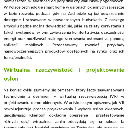
pomieszczeń, w zależności od pory dnia czy warunków pogodowych.
W Polsce technologie smart home w osłonach okiennych są jeszcze
w fazie rozwoju, podczas gdy na Zachodzie są już powszechnie
dostępne i stosowane w nowoczesnych budynkach. Z naszego
artykułu będzie można dowiedzieć się, jakie są zalety korzystania z
takich systemów, w tym zwiększenia komfortu życia, oszczędności
energii oraz możliwości zdalnego sterowania osłonami za pomocą
aplikacji mobilnych. Przedstawimy również przykłady
najnowocześniejszych produktów dostępnych na rynku oraz ich
funkcjonalności.
Wirtualna rzeczywistość i projektowanie
osłon
Na koniec cyklu zajmiemy się tematem, który łączy zaawansowaną
technologię z designem – wirtualną rzeczywistością (VR) w
projektowaniu osłon okiennych. W artykule tym opiszemy, jak VR
rewolucjonizuje proces projektowania i wyboru osłon okiennych,
umożliwiając Klientom dokładne obejrzenie i przetestowanie
różnych opcji wirtualnie, zanim zdecydują się na zakup. Ta
technologia jest bardziej rozwinięta na Zachodzie, ale zaczyna się