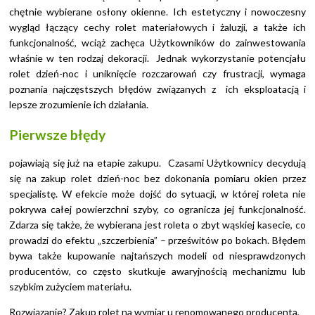
chętnie wybierane osłony okienne. Ich estetyczny i nowoczesny
wygląd łączący cechy rolet materiałowych i żaluzji, a także ich
funkcjonalność, wciąż zachęca Użytkowników do zainwestowania
właśnie w ten rodzaj dekoracji. Jednak wykorzystanie potencjału
rolet dzień-noc i uniknięcie rozczarowań czy frustracji, wymaga
poznania najczęstszych błędów związanych z ich eksploatacją i
lepsze zrozumienie ich działania.
Pierwsze błędy
pojawiają się już na etapie zakupu. Czasami Użytkownicy decydują
się na zakup rolet dzień-noc bez dokonania pomiaru okien przez
specjalistę. W efekcie może dojść do sytuacji, w której roleta nie
pokrywa całej powierzchni szyby, co ogranicza jej funkcjonalność.
Zdarza się także, że wybierana jest roleta o zbyt wąskiej kasecie, co
prowadzi do efektu „szczerbienia” – prześwitów po bokach. Błędem
bywa także kupowanie najtańszych modeli od niesprawdzonych
producentów, co często skutkuje awaryjnością mechanizmu lub
szybkim zużyciem materiału.
Rozwiązanie? Zakup rolet na wymiar u renomowanego producenta,