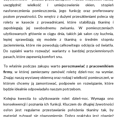
uwzględnić wielkość i umiejscowienie okien, stopień
nasłonecznienia pomieszczenia, jego funkcję oraz preferowany
poziom prywatności. Do wnętrz z dużymi przeszkleniami poleca się
rolety w kasecie z prowadnicami, które stabilizują tkaninę i
zapobiegają jej swobodnemu zwisaniu. W pomieszczeniach
użytkowanych głównie w ciągu dnia, takich jak salon czy kuchnia,
lepiej sprawdzają się modele z tkaniną o średnim stopniu
zaciemnienia, które nie powodują całkowitego odcięcia od światła.
Do sypialni warto rozważyć warianty o bardziej przyciemnionych
pasach, które zapewnią komfort snu.
To właśnie podczas zakupu warto
porozmawiać z pracownikiem
firmy
, w której zamierzamy zamówić roletę dzień-noc na wymiar.
Znając naszą wystawę okienną oraz rodzaj i wielkość pomieszczeń, w
którym chcemy ją zamontować, podpowie on rozwiązanie, które
będzie idealnie odpowiadało naszym potrzebom.
Kolejna kwestia to użytkowanie rolet dzień-noc. Wymaga ono
konsekwencji i poznania ich funkcji. Kluczem do długiej żywotności
osłon jest regularne przestawianie położenia tkaniny tak, by
materiał zużywał się równomiernie. Dobrą praktyką jest również