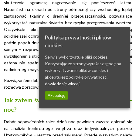
skutecznie ograniczą nagrzewanie się pomieszczeń latem.
Natomiast na oknach od strony północnej czy wschodniej, lepiej
zastosować tkaniny o średniej przepuszczalności, pozwalające
wykorzystać naturalne światło bez ryzyka przegrzewania wnętrza.
Oczywiście okna wschodnie, zwłaszcza latem, wymagają
solidniejszej ochrony, niż okna północne. Od światu do wczesnych
Polityka prywatności i plików
godzin popołudniowych, światło słoneczne nagrzewa szyby, a tym
cookies
samym – rozprowadza ciepło w pomieszczeniu. Montaż rolet bez
uwzględnienia stron świata może doprowadzić do sytuacji, w której
Serwis wykorzystuje pliki cookies.
osłona nie spełnia swojego zadania, a wręcz przyczynia się do
Korzystając ze strony wyrażasz zgodę na
nadmiernego nagrzewania się lub zaciemniania pomieszczenia.
wykorzystywanie plików cookies i
akceptujesz politykę prywatności.
Rozwiązaniem doboru kolorystyki i materiału, jest – ponownie –
dowiedz się więcej.
rozmowa z pracownikiem firmy produkującej osłony okienne.
Akceptuję
Jak zatem świadomie korzystać z rolet dzień-
noc?
Dobór odpowiednich rolet dzień-noc powinien zawsze opierać się
na analizie konkretnego wnętrza oraz indywidualnych potrzeb
Użytkowników – jeszcze przed zakupem! Przede wszystkim należy