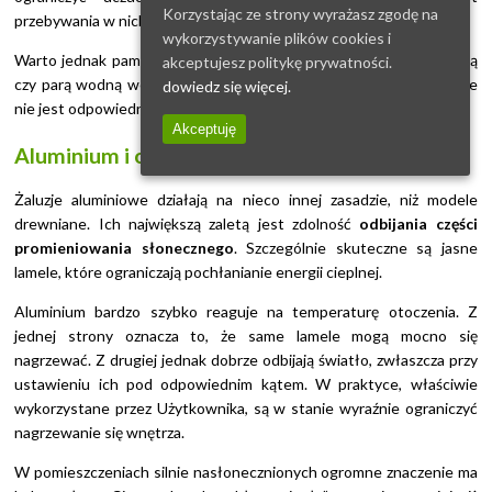
Korzystając ze strony wyrażasz zgodę na
przebywania w nich w ciągu dnia.
wykorzystywanie plików cookies i
Warto jednak pamiętać, że drewno może nie radzić sobie z wilgocią
akceptujesz politykę prywatności.
czy parą wodną we wnętrzach takich jak kuchnia czy łazienka, o ile
dowiedz się więcej.
nie jest odpowiednio zabezpieczone przez producenta.
Akceptuję
Aluminium i odbijanie promieni słonecznych
Żaluzje aluminiowe działają na nieco innej zasadzie, niż modele
drewniane. Ich największą zaletą jest zdolność
odbijania części
promieniowania słonecznego
. Szczególnie skuteczne są jasne
lamele, które ograniczają pochłanianie energii cieplnej.
Aluminium bardzo szybko reaguje na temperaturę otoczenia. Z
jednej strony oznacza to, że same lamele mogą mocno się
nagrzewać. Z drugiej jednak dobrze odbijają światło, zwłaszcza przy
ustawieniu ich pod odpowiednim kątem. W praktyce, właściwie
wykorzystane przez Użytkownika, są w stanie wyraźnie ograniczyć
nagrzewanie się wnętrza.
W pomieszczeniach silnie nasłonecznionych ogromne znaczenie ma