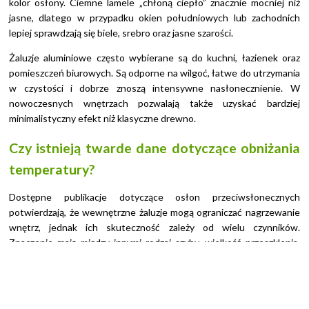
kolor osłony. Ciemne lamele „chłoną ciepło” znacznie mocniej niż
jasne, dlatego w przypadku okien południowych lub zachodnich
lepiej sprawdzają się biele, srebro oraz jasne szarości.
Żaluzje aluminiowe często wybierane są do kuchni, łazienek oraz
pomieszczeń biurowych. Są odporne na wilgoć, łatwe do utrzymania
w czystości i dobrze znoszą intensywne nasłonecznienie. W
nowoczesnych wnętrzach pozwalają także uzyskać bardziej
minimalistyczny efekt niż klasyczne drewno.
Czy istnieją twarde dane dotyczące obniżania
temperatury?
Dostępne publikacje dotyczące osłon przeciwsłonecznych
potwierdzają, że wewnętrzne żaluzje mogą ograniczać nagrzewanie
wnętrz, jednak ich skuteczność zależy od wielu czynników.
Znaczenie mają między innymi rodzaj szyby, wielkość przeszklenia,
kolor lameli, materiał, pora dnia, wystawa okienna (jak zawsze) oraz
sposób użytkowania osłony.
Nie ma obecnie uniwersalnych, jednoznacznych danych