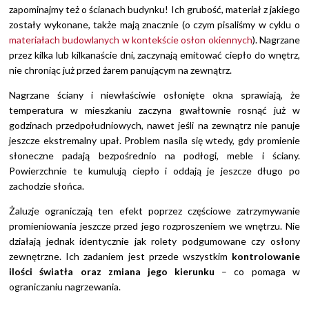
zapominajmy też o ścianach budynku! Ich grubość, materiał z jakiego
zostały wykonane, także mają znacznie (o czym pisaliśmy w cyklu o
materiałach budowlanych w kontekście osłon okiennych
). Nagrzane
przez kilka lub kilkanaście dni, zaczynają emitować ciepło do wnętrz,
nie chroniąc już przed żarem panującym na zewnątrz.
Nagrzane ściany i niewłaściwie osłonięte okna sprawiają, że
temperatura w mieszkaniu zaczyna gwałtownie rosnąć już w
godzinach przedpołudniowych, nawet jeśli na zewnątrz nie panuje
jeszcze ekstremalny upał. Problem nasila się wtedy, gdy promienie
słoneczne padają bezpośrednio na podłogi, meble i ściany.
Powierzchnie te kumulują ciepło i oddają je jeszcze długo po
zachodzie słońca.
Żaluzje ograniczają ten efekt poprzez częściowe zatrzymywanie
promieniowania jeszcze przed jego rozproszeniem we wnętrzu. Nie
działają jednak identycznie jak rolety podgumowane czy osłony
zewnętrzne. Ich zadaniem jest przede wszystkim
kontrolowanie
ilości światła oraz zmiana jego kierunku
– co pomaga w
ograniczaniu nagrzewania.