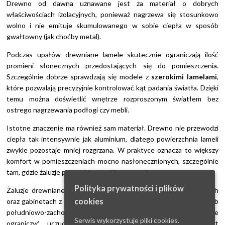
Drewno od dawna uznawane jest za materiał o dobrych
właściwościach izolacyjnych, ponieważ nagrzewa się stosunkowo
wolno i nie emituje skumulowanego w sobie ciepła w sposób
gwałtowny (jak choćby metal).
Podczas upałów drewniane lamele skutecznie ograniczają ilość
promieni słonecznych przedostających się do pomieszczenia.
Szczególnie dobrze sprawdzają się modele z
szerokimi lamelami
,
które pozwalają precyzyjnie kontrolować kąt padania światła. Dzięki
temu można doświetlić wnętrze rozproszonym światłem bez
ostrego nagrzewania podłogi czy mebli.
Istotne znaczenie ma również sam materiał. Drewno nie przewodzi
ciepła tak intensywnie jak aluminium, dlatego powierzchnia lameli
zwykle pozostaje mniej rozgrzana. W praktyce oznacza to większy
komfort w pomieszczeniach mocno nasłonecznionych, szczególnie
tam, gdzie żaluzje przez wiele godzin pozostają opuszczone.
Polityka prywatności i plików
Żaluzje drewniane najlepiej sprawdzają się w salonach, sypialniach
cookies
oraz gabinetach z dużymi przeszkleniami od strony południowej lub
południowo-zachodniej. W takich wnętrzach potrafią wyraźnie
Serwis wykorzystuje pliki cookies.
ograniczyć uczucie „palącego” słońca i poprawić komfort